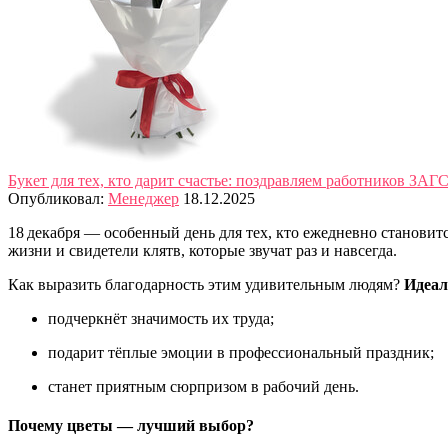
Букет для тех, кто дарит счастье: поздравляем работников ЗАГС
Опубликовал:
Менеджер
18.12.2025
18 декабря — особенный день для тех, кто ежедневно станов
жизни и свидетели клятв, которые звучат раз и навсегда.
Как выразить благодарность этим удивительным людям?
Идеал
подчеркнёт значимость их труда;
подарит тёплые эмоции в профессиональный праздник;
станет приятным сюрпризом в рабочий день.
Почему цветы — лучший выбор?