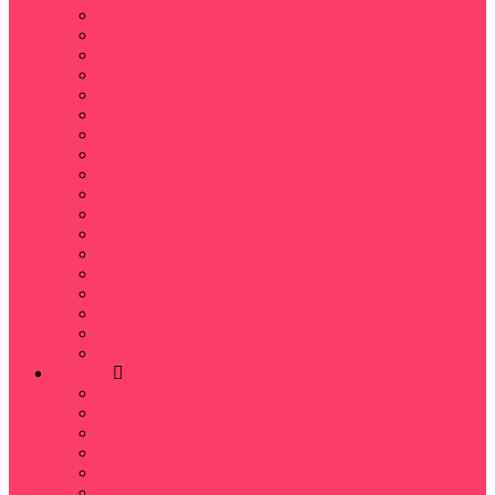
Гипсофила
Герберы
Ирисы
Каллы
Колоски пшеницы для декора
Лилии
Лаванда
Орхидеи
Пионы
Подсолнух
Ромашки
Статица
Стабилизированные цветы
Тюльпаны
Тюльпаны пионовидные
Фрезии
Хризантемы
Эустома (Лизиантус)
Повод
Свадебные букеты
День рождения
Юбилей
Новый год
Татьянин день
14 февраля