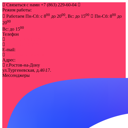
Связаться с нами
+7 (863) 229-60-04
Режим работы:
00
00
00
00
Работаем Пн-Сб: с 8
до 20
, Вс: до 15
Пн-Сб: 8
до
00
20
00
Вс: до 15
Телефон
+7 (863) 308-15-98
+7 (863) 229-60-04
E-mail:
info@rostov-buket.ru
Адрес:
г.Ростов-на-Дону
ул.Тургеневская, д.46\17.
Мессенджеры