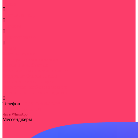
Повод
Букеты по типу
Корзины
Дополнительно
Цветы
Букет на сумму
Корпоративным клиентам
Цветы в монобукетах
Букеты живых цветов в кашпо
Недорогие букеты цветов
Акции и скидки на букеты
День семьи, любви и верности
Цветы на выписку из роддома
Телефон
+7 (863) 308-15-98
+7 (863) 229-60-04
Чат в WhatsApp
Мессенджеры