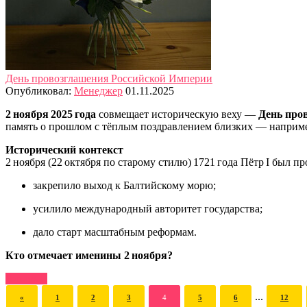
День провозглашения Российской Империи
Опубликовал:
Менеджер
01.11.2025
2 ноября 2025 года
совмещает историческую веху —
День про
память о прошлом с тёплым поздравлением близких — например
Исторический контекст
2 ноября (22 октября по старому стилю) 1721 года Пётр I был
закрепило выход к Балтийскому морю;
усилило международный авторитет государства;
дало старт масштабным реформам.
Кто отмечает именины 2 ноября?
Читать
...
«
1
2
3
4
5
6
12