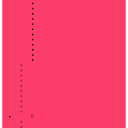
11 роз
15 роз
19 роз
21 роза
25 роз
35 роз
45 роз
51 роза
75 роз
101 роза
151 роза
251 роза
Кустовая роза
Французские розы
Пионовидные розы
Премиум розы
Кенийская роза
Радужные розы
Синие розы
Черные розы
Голландские розы
Местные розы
Букеты
Альстромерии
Гвоздика