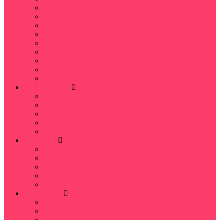
23 февраля
8 марта
9 мая
1 сентября
День учителя
День матери
Цветы на похороны
Траурные корзины
Венки из живых цветов
Композиции
Цветы в корзине
Цветы в коробках
Букеты живых цветов в кашпо
Игрушки из цветов
Сердца из цветов
Подарки
Конфеты и торты
Подарочные корзины с фруктами
Топперы
Мыльные розы (СПА наборы)
Подарочные корзины
FoodByket
из рыбы
из раков
из клубники