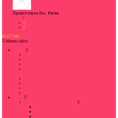
Приветствуем Вас,
Гость
Вход
/
Регистрация
Список желаний
Сравнить товары
РОСТОВ
БУКЕТ
Меню сайта
О нас
Ростов-на-Дону
Оплата Яндекс Сплит
Новости
Наши принципы - РОСТОВ БУКЕТ в Ростове-на-
Дону
Фото отчеты
Часто задаваемые вопросы
Видео
Отзывы
Розы
Розы по количеству в букете
5 роз
7 роз
9 роз