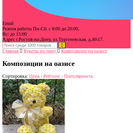
Email
info@rostov-buket.ru
Режим работы
Пн-Сб: с 8:00 до 20:00,
Вс: до 15:00
Адрес
г.Ростов-на-Дону, ул.Тургеневская, д.46\17.
Главная
Букеты по типу
Композиции на оазисе
Композиции на оазисе
Сортировка:
Цена
·
Рейтинг
·
Популярность