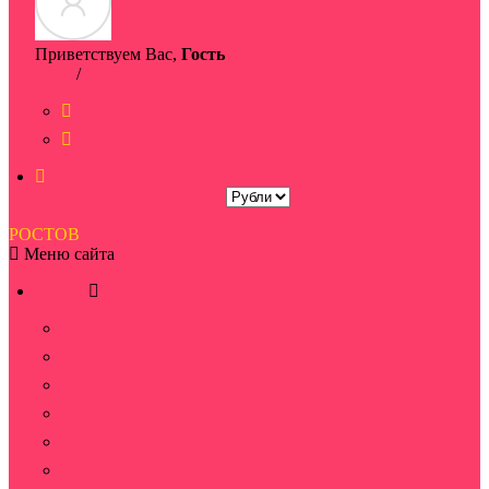
Приветствуем Вас,
Гость
Вход
/
Регистрация
Список желаний
Сравнить товары
РОСТОВ
БУКЕТ
Меню сайта
О нас
Ростов-на-Дону
Оплата Яндекс Сплит
Новости
Наши принципы - РОСТОВ БУКЕТ в Ростове-на-Дону
Фото отчеты
Часто задаваемые вопросы