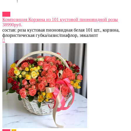
new
Композиция Корзина из 101 кустовой пионовидной розы
38990руб.
состав: роза кустовая пионовидная белая 101 шт., корзина,
флористическая губка/оазис/пиафлор, эвкалипт