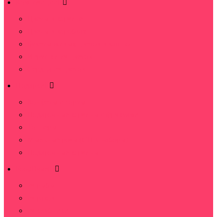
Композиции
Цветы в корзине
Цветы в коробках
Букеты живых цветов в кашпо
Игрушки из цветов
Сердца из цветов
Подарки
Конфеты и торты
Подарочные корзины с фруктами
Топперы
Мыльные розы (СПА наборы)
Подарочные корзины
FoodByket
из рыбы
из раков
из клубники