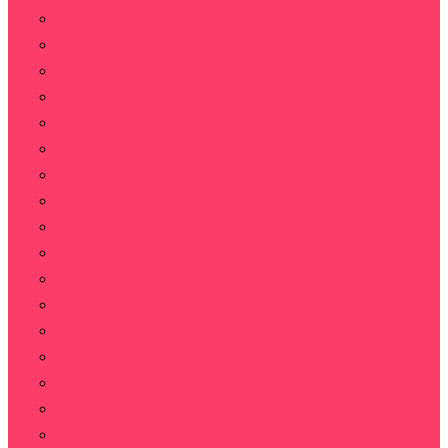
Герберы
Ирисы
Каллы
Колоски пшеницы для декора
Лилии
Лаванда
Орхидеи
Пионы
Подсолнух
Ромашки
Статица
Стабилизированные цветы
Тюльпаны
Тюльпаны пионовидные
Фрезии
Хризантемы
Эустома (Лизиантус)