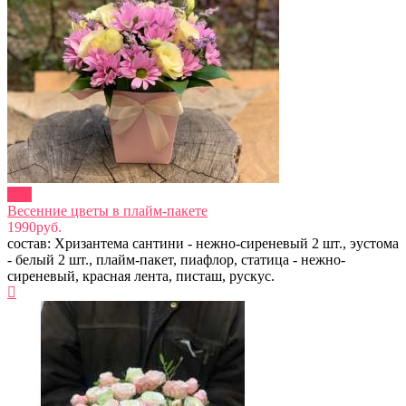
new
Весенние цветы в плайм-пакете
1990руб.
состав: Хризантема сантини - нежно-сиреневый 2 шт., эустома
- белый 2 шт., плайм-пакет, пиафлор, статица - нежно-
сиреневый, красная лента, писташ, рускус.