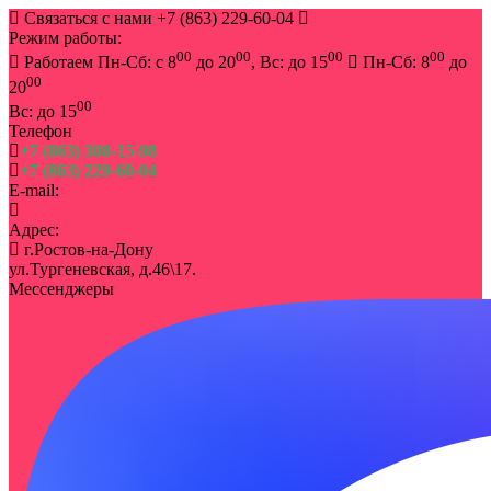
Связаться с нами
+7 (863) 229-60-04
Режим работы:
00
00
00
00
Работаем Пн-Сб: с 8
до 20
, Вс: до 15
Пн-Сб: 8
до
00
20
00
Вс: до 15
Телефон
+7 (863) 308-15-98
+7 (863) 229-60-04
E-mail:
info@rostov-buket.ru
Адрес:
г.Ростов-на-Дону
ул.Тургеневская, д.46\17.
Мессенджеры