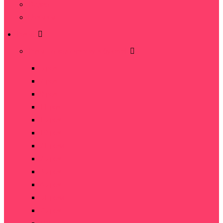
Видео
Отзывы
Розы
Розы по количеству в букете
5 роз
7 роз
9 роз
11 роз
15 роз
19 роз
21 роза
25 роз
35 роз
45 роз
51 роза
75 роз