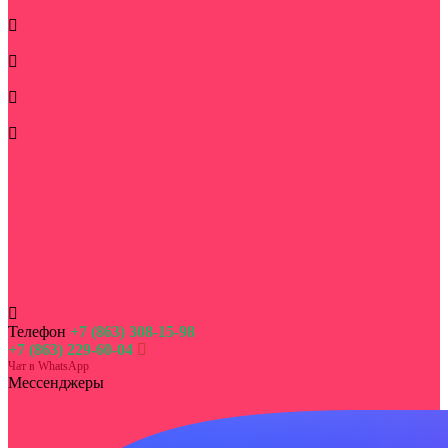
Повод
Букеты по типу
Корзины
Дополнительно
Цветы
Букет на сумму
Корпоративным клиентам
Цветы в монобукетах
Букеты живых цветов в кашпо
Недорогие букеты цветов
Акции и скидки на букеты
День семьи, любви и верности
Цветы на выписку из роддома
Телефон
+7 (863) 308-15-98
+7 (863) 229-60-04
Чат в WhatsApp
Мессенджеры