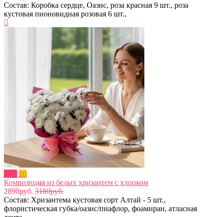
Состав: Коробка сердце, Оазис, роза красная 9 шт., роза
кустовая пионовидная розовая 6 шт.,
new
10
Композиция из белых хризантем с хлопком
2890руб.
3180руб.
Состав: Хризантема кустовая сорт Алтай - 5 шт.,
флористическая губка/оазис/пиафлор, фоамиран, атласная