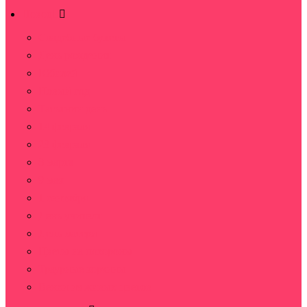
Повод
Свадебные букеты
День рождения
Юбилей
Новый год
Татьянин день
14 февраля
23 февраля
8 марта
9 мая
1 сентября
День учителя
День матери
Цветы на похороны
Траурные корзины
Венки из живых цветов