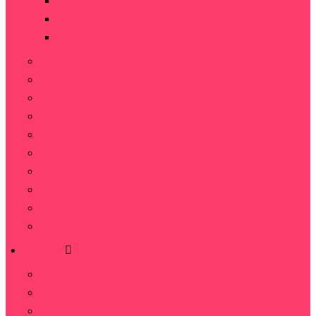
101 роза
151 роза
251 роза
Кустовая роза
Французские розы
Пионовидные розы
Премиум розы
Кенийская роза
Радужные розы
Синие розы
Черные розы
Голландские розы
Местные розы
Букеты
Альстромерии
Гвоздика
Гипсофила