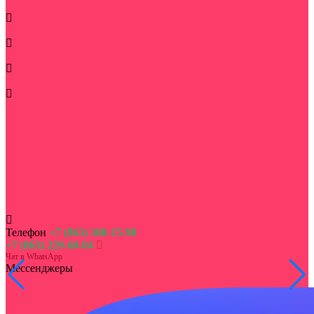
Повод
Букеты по типу
Корзины
Дополнительно
Цветы
Букет на сумму
Корпоративным клиентам
Цветы в монобукетах
Букеты живых цветов в кашпо
Недорогие букеты цветов
Акции и скидки на букеты
День семьи, любви и верности
Цветы на выписку из роддома
Телефон
+7 (863) 308-15-98
+7 (863) 229-60-04
Чат в WhatsApp
Мессенджеры