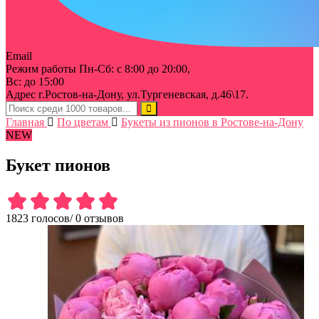
Email
info@rostov-buket.ru
Режим работы
Пн-Сб: с 8:00 до 20:00,
Вс: до 15:00
Адрес
г.Ростов-на-Дону, ул.Тургеневская, д.46\17.
Главная
По цветам
Букеты из пионов в Ростове-на-Дону
NEW
Букет пионов
1823 голосов
/
0 отзывов