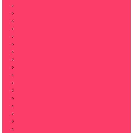
Герберы
Ирисы
Каллы
Колоски пшеницы для декора
Лилии
Лаванда
Орхидеи
Пионы
Подсолнух
Ромашки
Статица
Стабилизированные цветы
Тюльпаны
Тюльпаны пионовидные
Фрезии
Хризантемы
Эустома (Лизиантус)