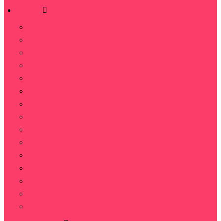
Повод
Свадебные букеты
День рождения
Юбилей
Новый год
Татьянин день
14 февраля
23 февраля
8 марта
9 мая
1 сентября
День учителя
День матери
Цветы на похороны
Траурные корзины
Венки из живых цветов