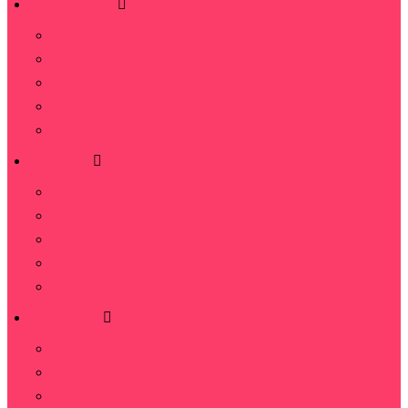
Композиции
Цветы в корзине
Цветы в коробках
Букеты живых цветов в кашпо
Игрушки из цветов
Сердца из цветов
Подарки
Конфеты и торты
Подарочные корзины с фруктами
Топперы
Мыльные розы (СПА наборы)
Подарочные корзины
FoodByket
из рыбы
из раков
из клубники