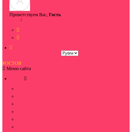
Приветствуем Вас,
Гость
Вход
/
Регистрация
Список желаний
Сравнить товары
РОСТОВ
БУКЕТ
Меню сайта
О нас
Ростов-на-Дону
Оплата Яндекс Сплит
Новости
Наши принципы - РОСТОВ БУКЕТ в Ростове-на-Дону
Фото отчеты
Часто задаваемые вопросы