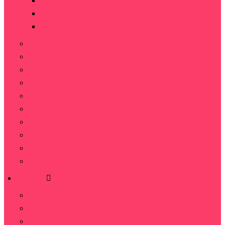
101 роза
151 роза
251 роза
Кустовая роза
Французские розы
Пионовидные розы
Премиум розы
Кенийская роза
Радужные розы
Синие розы
Черные розы
Голландские розы
Местные розы
Букеты
Альстромерии
Гвоздика
Гипсофила