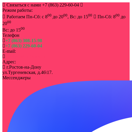
Связаться с нами
+7 (863) 229-60-04
Режим работы:
00
00
00
00
Работаем Пн-Сб: с 8
до 20
, Вс: до 15
Пн-Сб: 8
до
00
20
00
Вс: до 15
Телефон
+7 (863) 308-15-98
+7 (863) 229-60-04
E-mail:
info@rostov-buket.ru
Адрес:
г.Ростов-на-Дону
ул.Тургеневская, д.46\17.
Мессенджеры