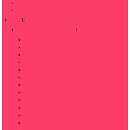
Видео
Отзывы
Розы
Розы по количеству в букете
5 роз
7 роз
9 роз
11 роз
15 роз
19 роз
21 роза
25 роз
35 роз
45 роз
51 роза
75 роз