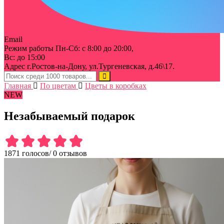
Email
info@rostov-buket.ru
Режим работы
Пн-Сб: с 8:00 до 20:00,
Вс: до 15:00
Адрес
г.Ростов-на-Дону, ул.Тургеневская, д.46\17.
Главная
По цветам
Цветы в коробках
NEW
Незабываемый подарок
1871 голосов
/
0 отзывов