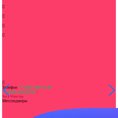
Повод
Букеты по типу
Корзины
Дополнительно
Цветы
Букет на сумму
Корпоративным клиентам
Цветы в монобукетах
Букеты живых цветов в кашпо
Недорогие букеты цветов
Акции и скидки на букеты
День семьи, любви и верности
Цветы на выписку из роддома
Телефон
+7 (863) 308-15-98
+7 (863) 229-60-04
Чат в WhatsApp
Мессенджеры