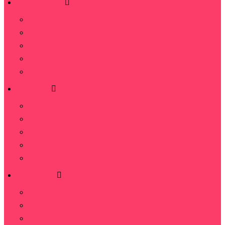
Композиции
Цветы в корзине
Цветы в коробках
Букеты живых цветов в кашпо
Игрушки из цветов
Сердца из цветов
Подарки
Конфеты и торты
Подарочные корзины с фруктами
Топперы
Мыльные розы (СПА наборы)
Подарочные корзины
FoodByket
из рыбы
из раков
из клубники