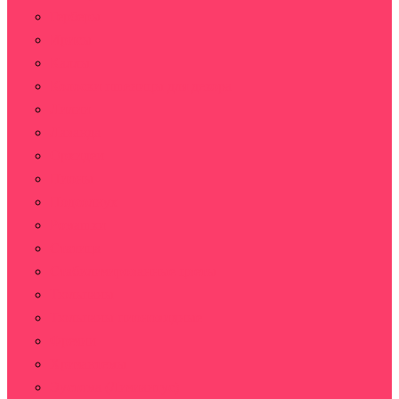
Герберы
Ирисы
Каллы
Колоски пшеницы для декора
Лилии
Лаванда
Орхидеи
Пионы
Подсолнух
Ромашки
Статица
Стабилизированные цветы
Тюльпаны
Тюльпаны пионовидные
Фрезии
Хризантемы
Эустома (Лизиантус)