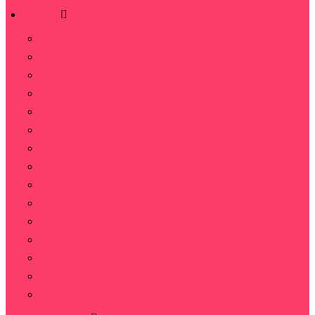
Повод
Свадебные букеты
День рождения
Юбилей
Новый год
Татьянин день
14 февраля
23 февраля
8 марта
9 мая
1 сентября
День учителя
День матери
Цветы на похороны
Траурные корзины
Венки из живых цветов