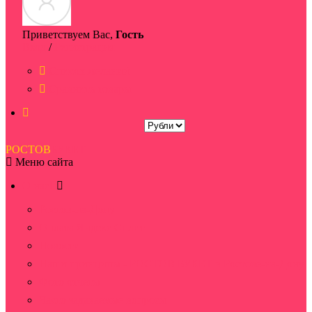
Приветствуем Вас,
Гость
Вход
/
Регистрация
Список желаний
Сравнить товары
РОСТОВ
БУКЕТ
Меню сайта
О нас
Ростов-на-Дону
Оплата Яндекс Сплит
Новости
Наши принципы - РОСТОВ БУКЕТ в Ростове-на-Дону
Фото отчеты
Часто задаваемые вопросы