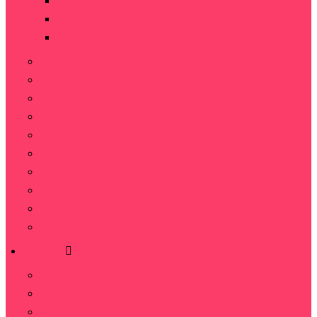
101 роза
151 роза
251 роза
Кустовая роза
Французские розы
Пионовидные розы
Премиум розы
Кенийская роза
Радужные розы
Синие розы
Черные розы
Голландские розы
Местные розы
Букеты
Альстромерии
Гвоздика
Гипсофила