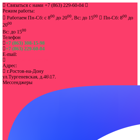
Связаться с нами
+7 (863) 229-60-04
Режим работы:
00
00
00
00
Работаем Пн-Сб: с 8
до 20
, Вс: до 15
Пн-Сб: 8
до
00
20
00
Вс: до 15
Телефон
+7 (863) 308-15-98
+7 (863) 229-60-04
E-mail:
info@rostov-buket.ru
Адрес:
г.Ростов-на-Дону
ул.Тургеневская, д.46\17.
Мессенджеры