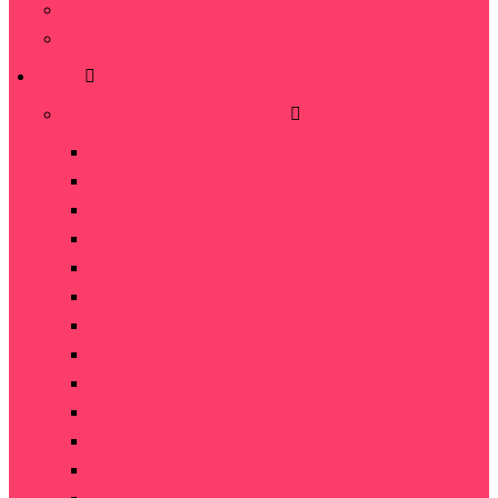
Видео
Отзывы
Розы
Розы по количеству в букете
5 роз
7 роз
9 роз
11 роз
15 роз
19 роз
21 роза
25 роз
35 роз
45 роз
51 роза
75 роз