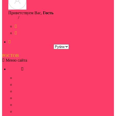
Приветствуем Вас,
Гость
Вход
/
Регистрация
Список желаний
Сравнить товары
РОСТОВ
БУКЕТ
Меню сайта
О нас
Ростов-на-Дону
Оплата Яндекс Сплит
Новости
Наши принципы - РОСТОВ БУКЕТ в Ростове-на-Дону
Фото отчеты
Часто задаваемые вопросы