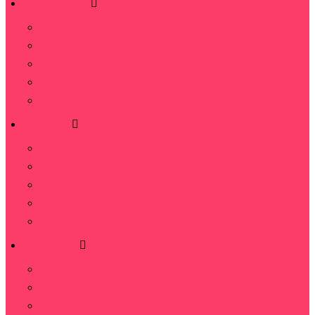
Композиции
Цветы в корзине
Цветы в коробках
Букеты живых цветов в кашпо
Игрушки из цветов
Сердца из цветов
Подарки
Конфеты и торты
Подарочные корзины с фруктами
Топперы
Мыльные розы (СПА наборы)
Подарочные корзины
FoodByket
из рыбы
из раков
из клубники