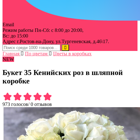
Email
info@rostov-buket.ru
Режим работы
Пн-Сб: с 8:00 до 20:00,
Вс: до 15:00
Адрес
г.Ростов-на-Дону, ул.Тургеневская, д.46\17.
Главная
По цветам
Цветы в коробках
NEW
Букет 35 Кенийских роз в шляпной
коробке
973 голосов
/
0 отзывов