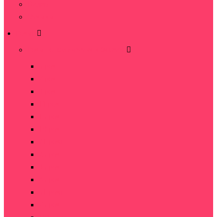
Видео
Отзывы
Розы
Розы по количеству в букете
5 роз
7 роз
9 роз
11 роз
15 роз
19 роз
21 роза
25 роз
35 роз
45 роз
51 роза
75 роз