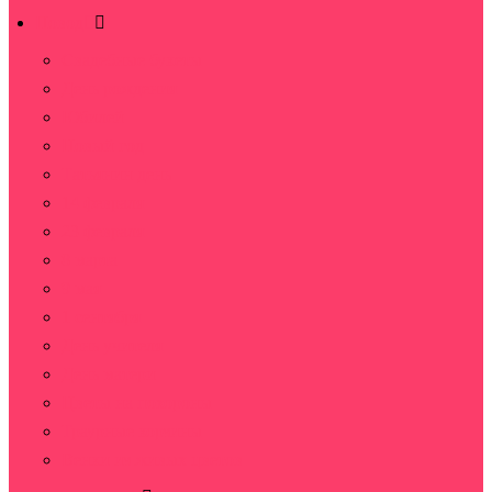
Повод
Свадебные букеты
День рождения
Юбилей
Новый год
Татьянин день
14 февраля
23 февраля
8 марта
9 мая
1 сентября
День учителя
День матери
Цветы на похороны
Траурные корзины
Венки из живых цветов