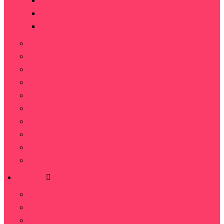
101 роза
151 роза
251 роза
Кустовая роза
Французские розы
Пионовидные розы
Премиум розы
Кенийская роза
Радужные розы
Синие розы
Черные розы
Голландские розы
Местные розы
Букеты
Альстромерии
Гвоздика
Гипсофила