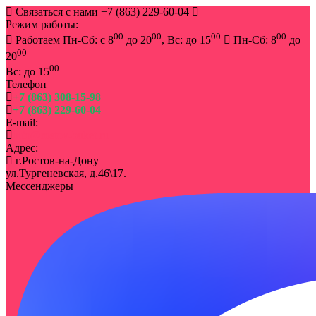
Связаться с нами
+7 (863) 229-60-04
Режим работы:
00
00
00
00
Работаем Пн-Сб: с 8
до 20
, Вс: до 15
Пн-Сб: 8
до
00
20
00
Вс: до 15
Телефон
+7 (863) 308-15-98
+7 (863) 229-60-04
E-mail:
info@rostov-buket.ru
Адрес:
г.Ростов-на-Дону
ул.Тургеневская, д.46\17.
Мессенджеры