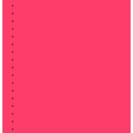
Герберы
Ирисы
Каллы
Колоски пшеницы для декора
Лилии
Лаванда
Орхидеи
Пионы
Подсолнух
Ромашки
Статица
Стабилизированные цветы
Тюльпаны
Тюльпаны пионовидные
Фрезии
Хризантемы
Эустома (Лизиантус)