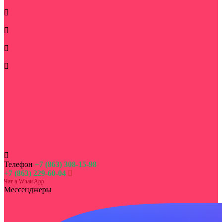
Повод
Букеты по типу
Корзины
Дополнительно
Цветы
Букет на сумму
Корпоративным клиентам
Цветы в монобукетах
Букеты живых цветов в кашпо
Недорогие букеты цветов
Акции и скидки на букеты
День семьи, любви и верности
Цветы на выписку из роддома
Телефон
+7 (863) 308-15-98
+7 (863) 229-60-04
Чат в WhatsApp
Мессенджеры