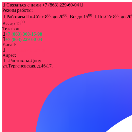
Связаться с нами
+7 (863) 229-60-04
Режим работы:
00
00
00
00
Работаем Пн-Сб: с 8
до 20
, Вс: до 15
Пн-Сб: 8
до 20
00
Вс: до 15
Телефон
+7 (863) 308-15-98
+7 (863) 229-60-04
E-mail:
info@rostov-buket.ru
Адрес:
г.Ростов-на-Дону
ул.Тургеневская, д.46\17.