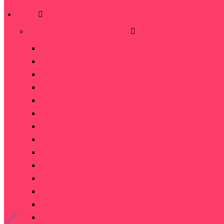
Розы
Розы по количеству в букете
5 роз
7 роз
9 роз
11 роз
15 роз
19 роз
21 роза
25 роз
35 роз
45 роз
51 роза
75 роз
101 роза
151 роза