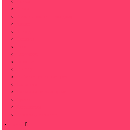
Ирисы
Каллы
Колоски пшеницы для декора
Лилии
Лаванда
Орхидеи
Пионы
Подсолнух
Ромашки
Статица
Стабилизированные цветы
Тюльпаны
Тюльпаны пионовидные
Фрезии
Хризантемы
Эустома (Лизиантус)
Повод