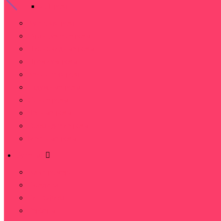
251 роза
Кустовая роза
Французские розы
Пионовидные розы
Премиум розы
Кенийская роза
Радужные розы
Синие розы
Черные розы
Голландские розы
Местные розы
Букеты
Альстромерии
Гвоздика
Гипсофила
Герберы