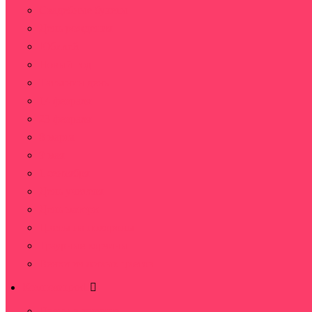
Свадебные букеты
День рождения
Юбилей
Новый год
Татьянин день
14 февраля
23 февраля
8 марта
9 мая
1 сентября
День учителя
День матери
Цветы на похороны
Траурные корзины
Венки из живых цветов
Композиции
Цветы в корзине