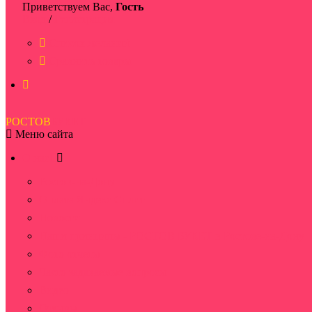
Приветствуем Вас,
Гость
Вход
/
Регистрация
Список желаний
Сравнить товары
РОСТОВ
БУКЕТ
Меню сайта
О нас
Ростов-на-Дону
Оплата Яндекс Сплит
Новости
Наши принципы - РОСТОВ БУКЕТ в Ростове-на-Дону
Фото отчеты
Часто задаваемые вопросы
Видео
Отзывы