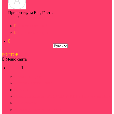
Приветствуем Вас,
Гость
Вход
/
Регистрация
Список желаний
Сравнить товары
РОСТОВ
БУКЕТ
Меню сайта
О нас
Ростов-на-Дону
Оплата Яндекс Сплит
Новости
Наши принципы - РОСТОВ БУКЕТ в Ростове-на-Дону
Фото отчеты
Часто задаваемые вопросы