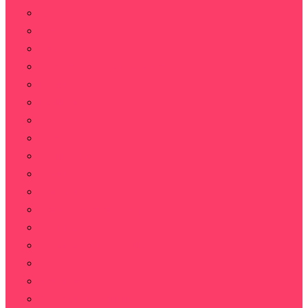
Герберы
Ирисы
Каллы
Колоски пшеницы для декора
Лилии
Лаванда
Орхидеи
Пионы
Подсолнух
Ромашки
Статица
Стабилизированные цветы
Тюльпаны
Тюльпаны пионовидные
Фрезии
Хризантемы
Эустома (Лизиантус)