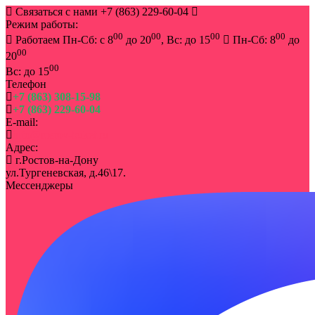
Связаться с нами
+7 (863) 229-60-04
Режим работы:
00
00
00
00
Работаем Пн-Сб: с 8
до 20
, Вс: до 15
Пн-Сб: 8
до
00
20
00
Вс: до 15
Телефон
+7 (863) 308-15-98
+7 (863) 229-60-04
E-mail:
info@rostov-buket.ru
Адрес:
г.Ростов-на-Дону
ул.Тургеневская, д.46\17.
Мессенджеры