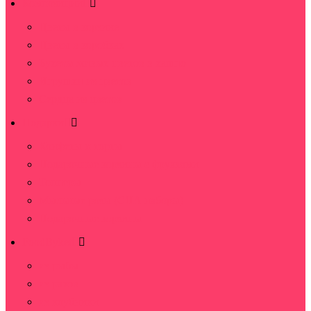
Композиции
Цветы в корзине
Цветы в коробках
Букеты живых цветов в кашпо
Игрушки из цветов
Сердца из цветов
Подарки
Конфеты и торты
Подарочные корзины с фруктами
Топперы
Мыльные розы (СПА наборы)
Подарочные корзины
FoodByket
из рыбы
из раков
из клубники