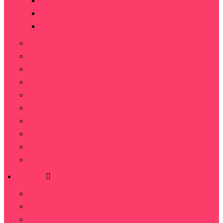
101 роза
151 роза
251 роза
Кустовая роза
Французские розы
Пионовидные розы
Премиум розы
Кенийская роза
Радужные розы
Синие розы
Черные розы
Голландские розы
Местные розы
Букеты
Альстромерии
Гвоздика
Гипсофила