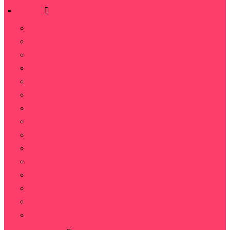
Повод
Свадебные букеты
День рождения
Юбилей
Новый год
Татьянин день
14 февраля
23 февраля
8 марта
9 мая
1 сентября
День учителя
День матери
Цветы на похороны
Траурные корзины
Венки из живых цветов