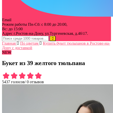
Email
info@rostov-buket.ru
Режим работы
Пн-Сб: с 8:00 до 20:00,
Вс: до 15:00
Адрес
г.Ростов-на-Дону, ул.Тургеневская, д.46\17.
Главная
По цветам
Купить букет тюльпанов в Ростове-на-
Дону с доставкой
NEW
Букет из 39 желтого тюльпана
5437 голосов
/
0 отзывов