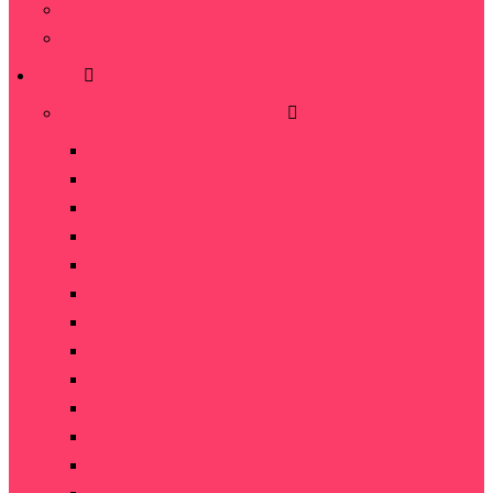
Видео
Отзывы
Розы
Розы по количеству в букете
5 роз
7 роз
9 роз
11 роз
15 роз
19 роз
21 роза
25 роз
35 роз
45 роз
51 роза
75 роз