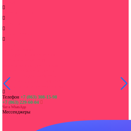
Повод
Букеты по типу
Корзины
Дополнительно
Цветы
Букет на сумму
Корпоративным клиентам
Цветы в монобукетах
Букеты живых цветов в кашпо
Недорогие букеты цветов
Акции и скидки на букеты
День семьи, любви и верности
Цветы на выписку из роддома
Телефон
+7 (863) 308-15-98
+7 (863) 229-60-04
Чат в WhatsApp
Мессенджеры