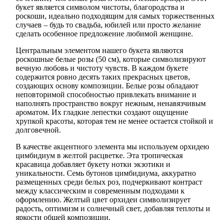
букет является символом чистоты, благородства и
роскоши, идеально подходящим для самых торжественных
случаев – будь то свадьба, юбилей или просто желание
сделать особенное предложение любимой женщине.
Центральным элементом нашего букета являются
роскошные белые розы (50 см), которые символизируют
вечную любовь и чистоту чувств. В каждом букете
содержится ровно десять таких прекрасных цветов,
создающих основу композиции. Белые розы обладают
неповторимой способностью привлекать внимание и
наполнять пространство вокруг нежным, ненавязчивым
ароматом. Их гладкие лепестки создают ощущение
хрупкой красоты, которая тем не менее остается стойкой и
долговечной.
В качестве акцентного элемента мы используем орхидею
цимбидиум в желтой расцветке. Эта тропическая
красавица добавляет букету нотки экзотики и
уникальности. Семь бутонов цимбидиума, аккуратно
размещенных среди белых роз, подчеркивают контраст
между классическим и современным подходами к
оформлению. Желтый цвет орхидеи символизирует
радость, оптимизм и солнечный свет, добавляя теплоты и
яркости общей композиции.