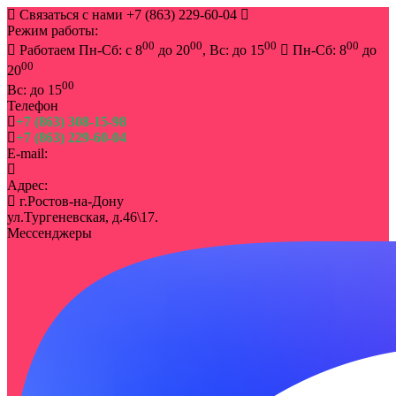
Связаться с нами
+7 (863) 229-60-04
Режим работы:
00
00
00
00
Работаем Пн-Сб: с 8
до 20
, Вс: до 15
Пн-Сб: 8
до
00
20
00
Вс: до 15
Телефон
+7 (863) 308-15-98
+7 (863) 229-60-04
E-mail:
info@rostov-buket.ru
Адрес:
г.Ростов-на-Дону
ул.Тургеневская, д.46\17.
Мессенджеры