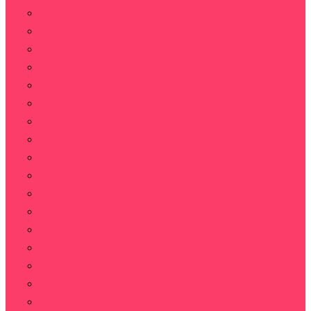
Герберы
Ирисы
Каллы
Колоски пшеницы для декора
Лилии
Лаванда
Орхидеи
Пионы
Подсолнух
Ромашки
Статица
Стабилизированные цветы
Тюльпаны
Тюльпаны пионовидные
Фрезии
Хризантемы
Эустома (Лизиантус)