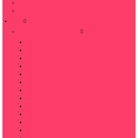
Видео
Отзывы
Розы
Розы по количеству в букете
5 роз
7 роз
9 роз
11 роз
15 роз
19 роз
21 роза
25 роз
35 роз
45 роз
51 роза
75 роз