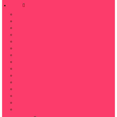
Повод
Свадебные букеты
День рождения
Юбилей
Новый год
Татьянин день
14 февраля
23 февраля
8 марта
9 мая
1 сентября
День учителя
День матери
Цветы на похороны
Траурные корзины
Венки из живых цветов