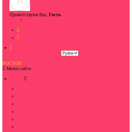
Приветствуем Вас,
Гость
Вход
/
Регистрация
Список желаний
Сравнить товары
РОСТОВ
БУКЕТ
Меню сайта
О нас
Ростов-на-Дону
Оплата Яндекс Сплит
Новости
Наши принципы - РОСТОВ БУКЕТ в Ростове-на-Дону
Фото отчеты
Часто задаваемые вопросы