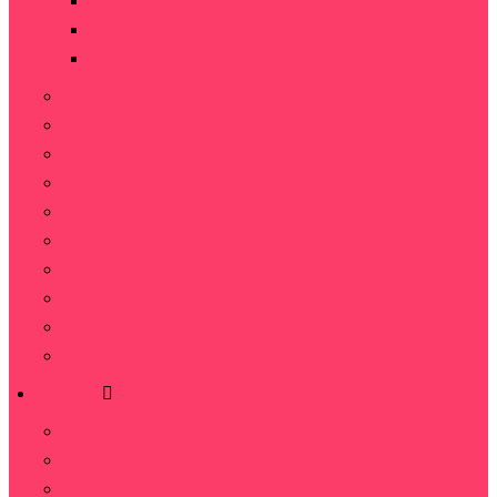
101 роза
151 роза
251 роза
Кустовая роза
Французские розы
Пионовидные розы
Премиум розы
Кенийская роза
Радужные розы
Синие розы
Черные розы
Голландские розы
Местные розы
Букеты
Альстромерии
Гвоздика
Гипсофила