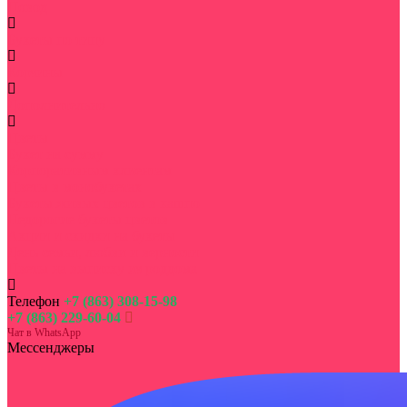
Повод
Букеты по типу
Корзины
Дополнительно
Цветы
Букет на сумму
Корпоративным клиентам
Цветы в монобукетах
Букеты живых цветов в кашпо
Недорогие букеты цветов
Акции и скидки на букеты
День семьи, любви и верности
Цветы на выписку из роддома
Телефон
+7 (863) 308-15-98
+7 (863) 229-60-04
Чат в WhatsApp
Мессенджеры