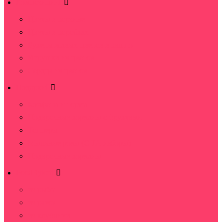
Композиции
Цветы в корзине
Цветы в коробках
Букеты живых цветов в кашпо
Игрушки из цветов
Сердца из цветов
Подарки
Конфеты и торты
Подарочные корзины с фруктами
Топперы
Мыльные розы (СПА наборы)
Подарочные корзины
FoodByket
из рыбы
из раков
из клубники