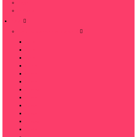
Видео
Отзывы
Розы
Розы по количеству в букете
5 роз
7 роз
9 роз
11 роз
15 роз
19 роз
21 роза
25 роз
35 роз
45 роз
51 роза
75 роз