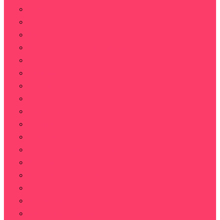
Герберы
Ирисы
Каллы
Колоски пшеницы для декора
Лилии
Лаванда
Орхидеи
Пионы
Подсолнух
Ромашки
Статица
Стабилизированные цветы
Тюльпаны
Тюльпаны пионовидные
Фрезии
Хризантемы
Эустома (Лизиантус)