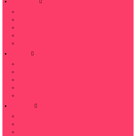
Композиции
Цветы в корзине
Цветы в коробках
Букеты живых цветов в кашпо
Игрушки из цветов
Сердца из цветов
Подарки
Конфеты и торты
Подарочные корзины с фруктами
Топперы
Мыльные розы (СПА наборы)
Подарочные корзины
FoodByket
из рыбы
из раков
из клубники