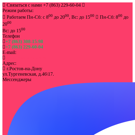
Связаться с нами
+7 (863) 229-60-04
Режим работы:
00
00
00
00
Работаем Пн-Сб: с 8
до 20
, Вс: до 15
Пн-Сб: 8
до
00
20
00
Вс: до 15
Телефон
+7 (863) 308-15-98
+7 (863) 229-60-04
E-mail:
info@rostov-buket.ru
Адрес:
г.Ростов-на-Дону
ул.Тургеневская, д.46\17.
Мессенджеры