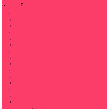
Повод
Свадебные букеты
День рождения
Юбилей
Новый год
Татьянин день
14 февраля
23 февраля
8 марта
9 мая
1 сентября
День учителя
День матери
Цветы на похороны
Траурные корзины
Венки из живых цветов