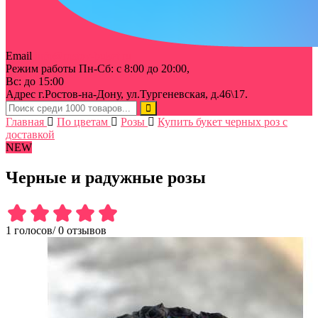
Email
info@rostov-buket.ru
Режим работы
Пн-Сб: с 8:00 до 20:00,
Вс: до 15:00
Адрес
г.Ростов-на-Дону, ул.Тургеневская, д.46\17.
Главная
По цветам
Розы
Купить букет черных роз с
доставкой
NEW
Черные и радужные розы
1 голосов
/
0 отзывов