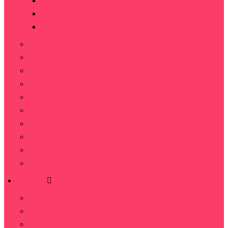
101 роза
151 роза
251 роза
Кустовая роза
Французские розы
Пионовидные розы
Премиум розы
Кенийская роза
Радужные розы
Синие розы
Черные розы
Голландские розы
Местные розы
Букеты
Альстромерии
Гвоздика
Гипсофила