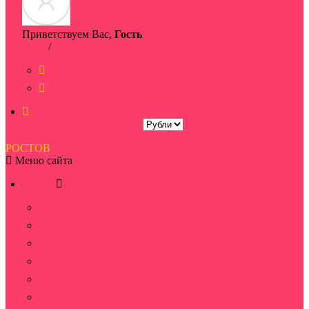
Приветствуем Вас,
Гость
Вход
/
Регистрация
Список желаний
Сравнить товары
РОСТОВ
БУКЕТ
Меню сайта
О нас
Ростов-на-Дону
Оплата Яндекс Сплит
Новости
Наши принципы - РОСТОВ БУКЕТ в Ростове-на-Дону
Фото отчеты
Часто задаваемые вопросы