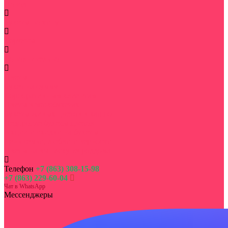
Повод
Букеты по типу
Корзины
Дополнительно
Цветы
Букет на сумму
Корпоративным клиентам
Цветы в монобукетах
Букеты живых цветов в кашпо
Недорогие букеты цветов
Акции и скидки на букеты
День семьи, любви и верности
Цветы на выписку из роддома
Телефон
+7 (863) 308-15-98
+7 (863) 229-60-04
Чат в WhatsApp
Мессенджеры