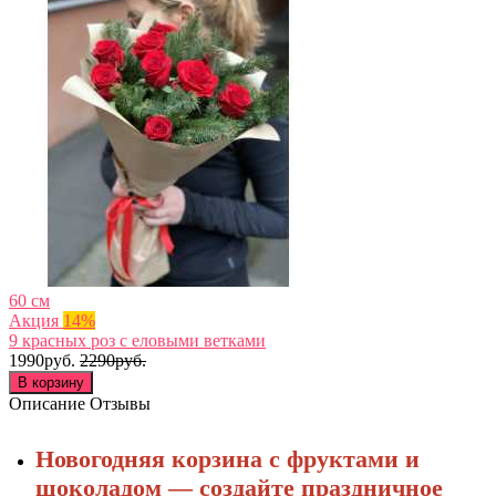
60 см
Акция
14%
9 красных роз с еловыми ветками
1990руб.
2290руб.
В корзину
Описание
Отзывы
Новогодняя корзина с фруктами и
шоколадом — создайте праздничное