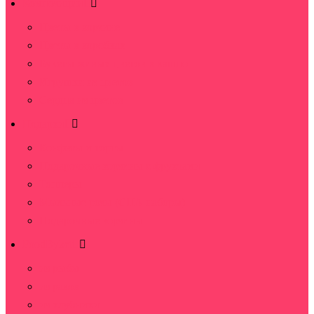
Композиции
Цветы в корзине
Цветы в коробках
Букеты живых цветов в кашпо
Игрушки из цветов
Сердца из цветов
Подарки
Конфеты и торты
Подарочные корзины с фруктами
Топперы
Мыльные розы (СПА наборы)
Подарочные корзины
FoodByket
из рыбы
из раков
из клубники