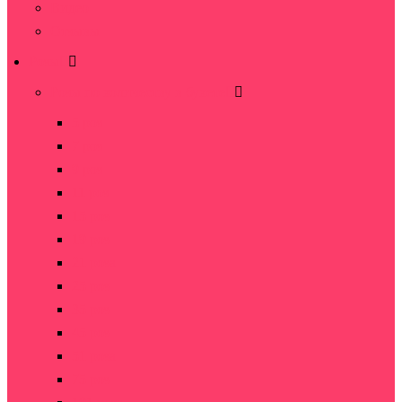
Видео
Отзывы
Розы
Розы по количеству в букете
5 роз
7 роз
9 роз
11 роз
15 роз
19 роз
21 роза
25 роз
35 роз
45 роз
51 роза
75 роз