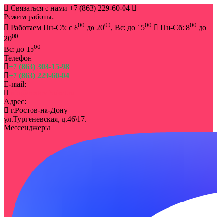
Связаться с нами
+7 (863) 229-60-04
Режим работы:
00
00
00
00
Работаем Пн-Сб: с 8
до 20
, Вс: до 15
Пн-Сб: 8
до
00
20
00
Вс: до 15
Телефон
+7 (863) 308-15-98
+7 (863) 229-60-04
E-mail:
info@rostov-buket.ru
Адрес:
г.Ростов-на-Дону
ул.Тургеневская, д.46\17.
Мессенджеры