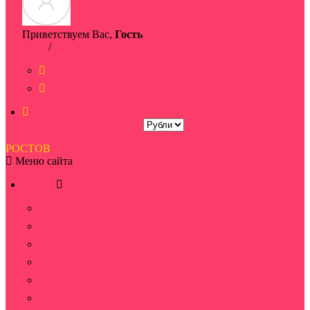
Приветствуем Вас,
Гость
Вход
/
Регистрация
Список желаний
Сравнить товары
РОСТОВ
БУКЕТ
Меню сайта
О нас
Ростов-на-Дону
Оплата Яндекс Сплит
Новости
Наши принципы - РОСТОВ БУКЕТ в Ростове-на-Дону
Фото отчеты
Часто задаваемые вопросы