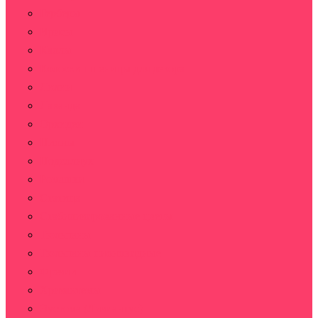
Герберы
Ирисы
Каллы
Колоски пшеницы для декора
Лилии
Лаванда
Орхидеи
Пионы
Подсолнух
Ромашки
Статица
Стабилизированные цветы
Тюльпаны
Тюльпаны пионовидные
Фрезии
Хризантемы
Эустома (Лизиантус)