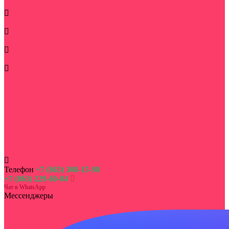
Повод
Букеты по типу
Корзины
Дополнительно
Цветы
Букет на сумму
Корпоративным клиентам
Цветы в монобукетах
Букеты живых цветов в кашпо
Недорогие букеты цветов
Акции и скидки на букеты
День семьи, любви и верности
Цветы на выписку из роддома
Телефон
+7 (863) 308-15-98
+7 (863) 229-60-04
Чат в WhatsApp
Мессенджеры