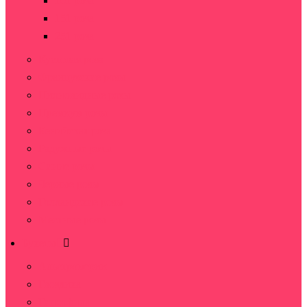
101 роза
151 роза
251 роза
Кустовая роза
Французские розы
Пионовидные розы
Премиум розы
Кенийская роза
Радужные розы
Синие розы
Черные розы
Голландские розы
Местные розы
Букеты
Альстромерии
Гвоздика
Гипсофила