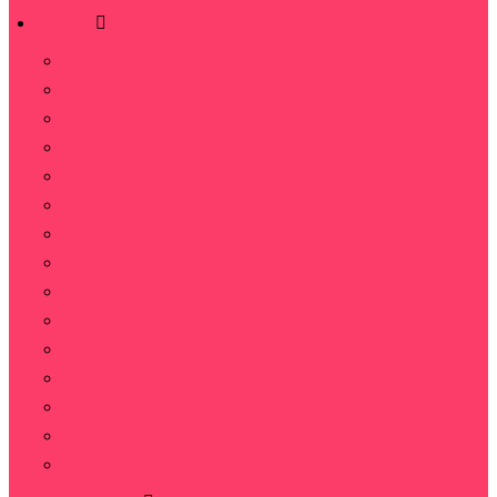
Повод
Свадебные букеты
День рождения
Юбилей
Новый год
Татьянин день
14 февраля
23 февраля
8 марта
9 мая
1 сентября
День учителя
День матери
Цветы на похороны
Траурные корзины
Венки из живых цветов