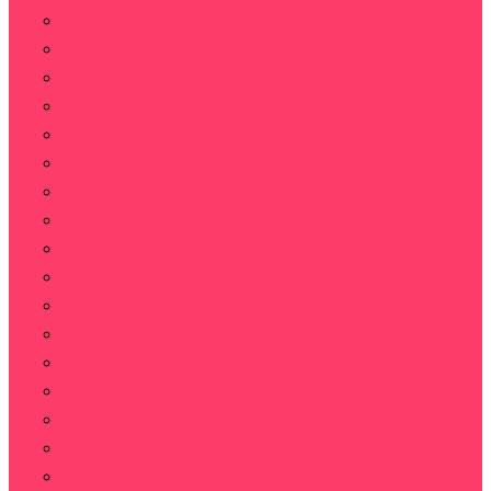
Герберы
Ирисы
Каллы
Колоски пшеницы для декора
Лилии
Лаванда
Орхидеи
Пионы
Подсолнух
Ромашки
Статица
Стабилизированные цветы
Тюльпаны
Тюльпаны пионовидные
Фрезии
Хризантемы
Эустома (Лизиантус)