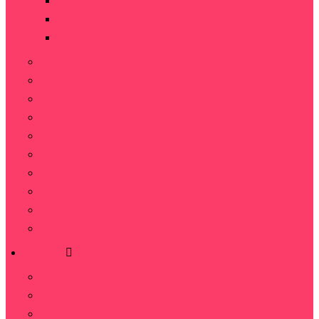
101 роза
151 роза
251 роза
Кустовая роза
Французские розы
Пионовидные розы
Премиум розы
Кенийская роза
Радужные розы
Синие розы
Черные розы
Голландские розы
Местные розы
Букеты
Альстромерии
Гвоздика
Гипсофила