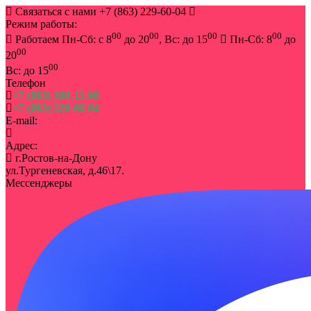
Связаться с нами
+7 (863) 229-60-04
Режим работы:
00
00
00
00
Работаем Пн-Сб: с 8
до 20
, Вс: до 15
Пн-Сб: 8
до
00
20
00
Вс: до 15
Телефон
+7 (863) 308-15-98
+7 (863) 229-60-04
E-mail:
info@rostov-buket.ru
Адрес:
г.Ростов-на-Дону
ул.Тургеневская, д.46\17.
Мессенджеры