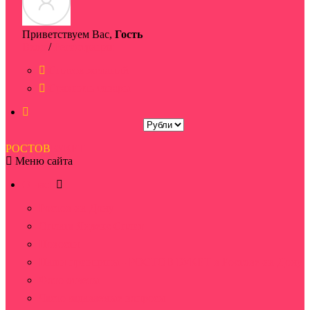
Приветствуем Вас,
Гость
Вход
/
Регистрация
Список желаний
Сравнить товары
РОСТОВ
БУКЕТ
Меню сайта
О нас
Ростов-на-Дону
Оплата Яндекс Сплит
Новости
Наши принципы - РОСТОВ БУКЕТ в Ростове-на-Дону
Фото отчеты
Часто задаваемые вопросы