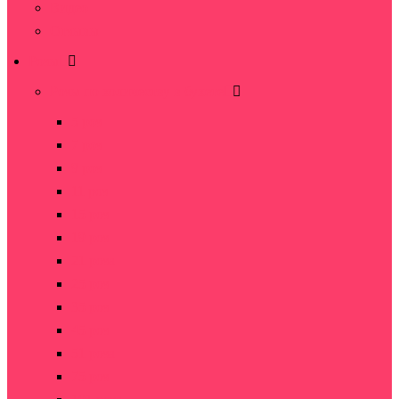
Видео
Отзывы
Розы
Розы по количеству в букете
5 роз
7 роз
9 роз
11 роз
15 роз
19 роз
21 роза
25 роз
35 роз
45 роз
51 роза
75 роз