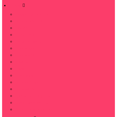
Повод
Свадебные букеты
День рождения
Юбилей
Новый год
Татьянин день
14 февраля
23 февраля
8 марта
9 мая
1 сентября
День учителя
День матери
Цветы на похороны
Траурные корзины
Венки из живых цветов