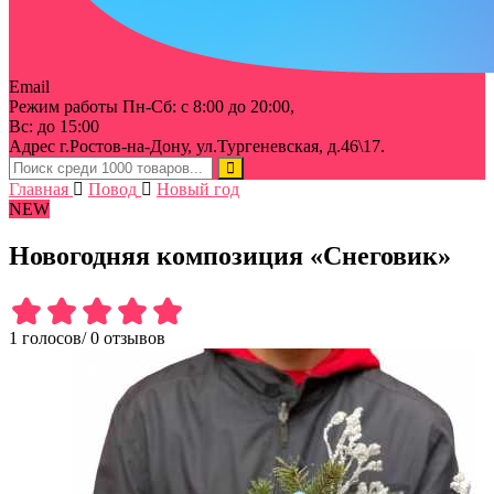
Email
info@rostov-buket.ru
Режим работы
Пн-Сб: с 8:00 до 20:00,
Вс: до 15:00
Адрес
г.Ростов-на-Дону, ул.Тургеневская, д.46\17.
Главная
Повод
Новый год
NEW
Новогодняя композиция «Снеговик»
1 голосов
/
0 отзывов