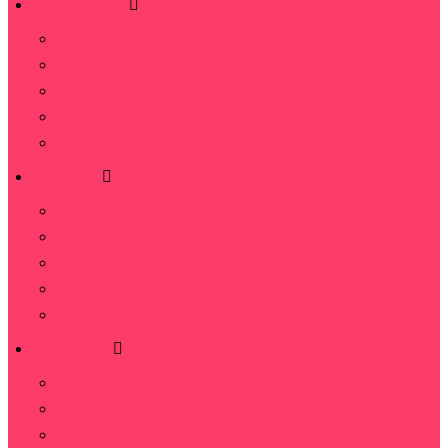
Композиции
Цветы в корзине
Цветы в коробках
Букеты живых цветов в кашпо
Игрушки из цветов
Сердца из цветов
Подарки
Конфеты и торты
Подарочные корзины с фруктами
Топперы
Мыльные розы (СПА наборы)
Подарочные корзины
FoodByket
из рыбы
из раков
из клубники