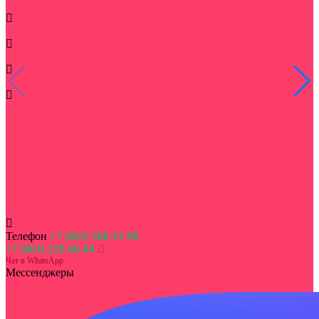
Повод
Букеты по типу
Корзины
Дополнительно
Цветы
Букет на сумму
Корпоративным клиентам
Цветы в монобукетах
Букеты живых цветов в кашпо
Недорогие букеты цветов
Акции и скидки на букеты
День семьи, любви и верности
Цветы на выписку из роддома
Телефон
+7 (863) 308-15-98
+7 (863) 229-60-04
Чат в WhatsApp
Мессенджеры