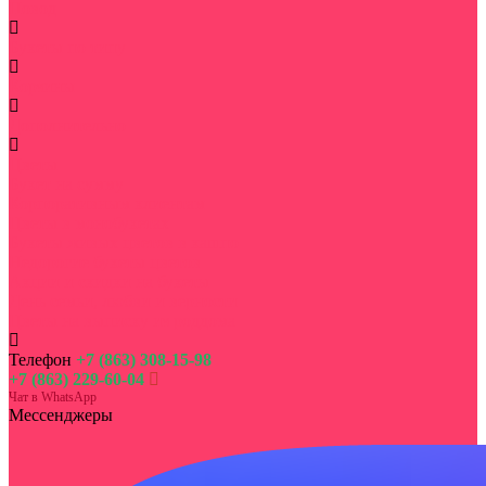
Повод
Букеты по типу
Корзины
Дополнительно
Цветы
Букет на сумму
Корпоративным клиентам
Цветы в монобукетах
Букеты живых цветов в кашпо
Недорогие букеты цветов
Акции и скидки на букеты
День семьи, любви и верности
Цветы на выписку из роддома
Телефон
+7 (863) 308-15-98
+7 (863) 229-60-04
Чат в WhatsApp
Мессенджеры