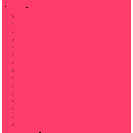
Повод
Свадебные букеты
День рождения
Юбилей
Новый год
Татьянин день
14 февраля
23 февраля
8 марта
9 мая
1 сентября
День учителя
День матери
Цветы на похороны
Траурные корзины
Венки из живых цветов