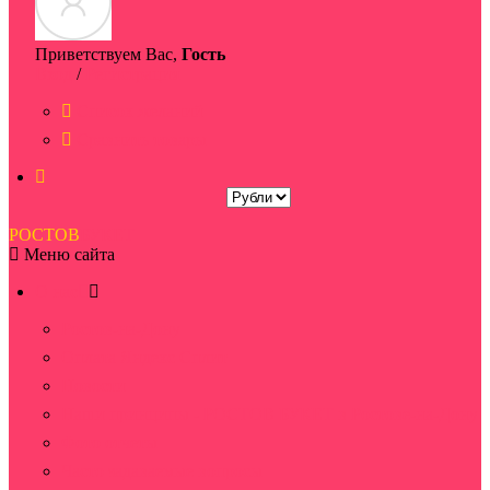
Приветствуем Вас,
Гость
Вход
/
Регистрация
Список желаний
Сравнить товары
РОСТОВ
БУКЕТ
Меню сайта
О нас
Ростов-на-Дону
Оплата Яндекс Сплит
Новости
Наши принципы - РОСТОВ БУКЕТ в Ростове-на-Дону
Фото отчеты
Часто задаваемые вопросы