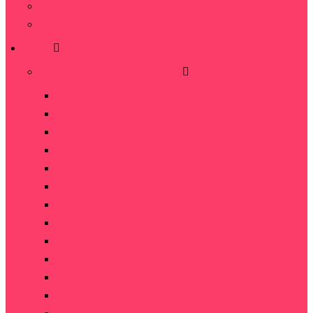
Видео
Отзывы
Розы
Розы по количеству в букете
5 роз
7 роз
9 роз
11 роз
15 роз
19 роз
21 роза
25 роз
35 роз
45 роз
51 роза
75 роз