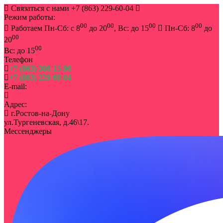
Связаться с нами
+7 (863) 229-60-04
Режим работы:
00
00
00
00
Работаем Пн-Сб: с 8
до 20
, Вс: до 15
Пн-Сб: 8
до
00
20
00
Вс: до 15
Телефон
+7 (863) 308-15-98
+7 (863) 229-60-04
E-mail:
info@rostov-buket.ru
Адрес:
г.Ростов-на-Дону
ул.Тургеневская, д.46\17.
Мессенджеры