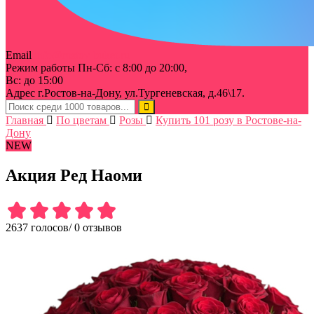
Email
info@rostov-buket.ru
Режим работы
Пн-Сб: с 8:00 до 20:00,
Вс: до 15:00
Адрес
г.Ростов-на-Дону, ул.Тургеневская, д.46\17.
Главная
По цветам
Розы
Купить 101 розу в Ростове-на-
Дону
NEW
Акция Ред Наоми
2637 голосов
/
0 отзывов