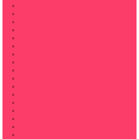
Герберы
Ирисы
Каллы
Колоски пшеницы для декора
Лилии
Лаванда
Орхидеи
Пионы
Подсолнух
Ромашки
Статица
Стабилизированные цветы
Тюльпаны
Тюльпаны пионовидные
Фрезии
Хризантемы
Эустома (Лизиантус)