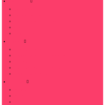
Композиции
Цветы в корзине
Цветы в коробках
Букеты живых цветов в кашпо
Игрушки из цветов
Сердца из цветов
Подарки
Конфеты и торты
Подарочные корзины с фруктами
Топперы
Мыльные розы (СПА наборы)
Подарочные корзины
FoodByket
из рыбы
из раков
из клубники