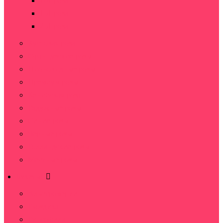
101 роза
151 роза
251 роза
Кустовая роза
Французские розы
Пионовидные розы
Премиум розы
Кенийская роза
Радужные розы
Синие розы
Черные розы
Голландские розы
Местные розы
Букеты
Альстромерии
Гвоздика
Гипсофила